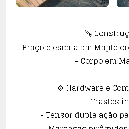
🪚 Construç
- Braço e escala em Maple c
- Corpo em M
⚙️ Hardware e Co
- Trastes i
- Tensor dupla ação par
- Marcação pirâmides