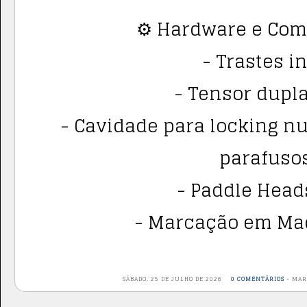
⚙️ Hardware e Co
- Trastes i
- Tensor dupla
- Cavidade para locking nu
parafusos
- Paddle Head
- Marcação em Mad
SÁBADO, 25 DE JULHO DE 2026
0 COMENTÁRIOS
-
MAR