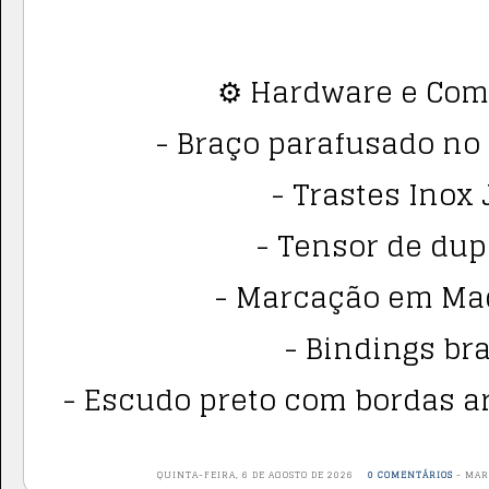
⚙️ Hardware e Co
- Braço parafusado no e
- Trastes Inox 
- Tensor de dup
- Marcação em Mad
- Bindings br
- Escudo preto com bordas a
QUINTA-FEIRA, 6 DE AGOSTO DE 2026
0 COMENTÁRIOS
-
MAR