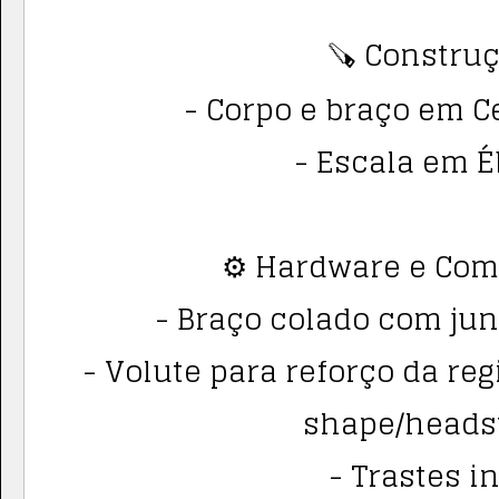
🪚 Construç
- Corpo e braço em C
- Escala em É
⚙️ Hardware e Co
- Braço colado com jun
- Volute para reforço da reg
shape/heads
- Trastes i