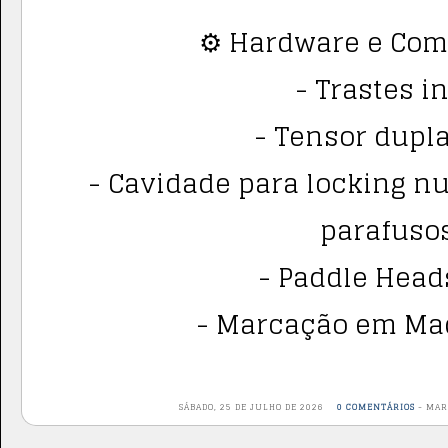
⚙️ Hardware e Co
- Trastes i
- Tensor dupla
- Cavidade para locking nu
parafusos
- Paddle Head
- Marcação em Mad
SÁBADO, 25 DE JULHO DE 2026
0 COMENTÁRIOS
-
MAR