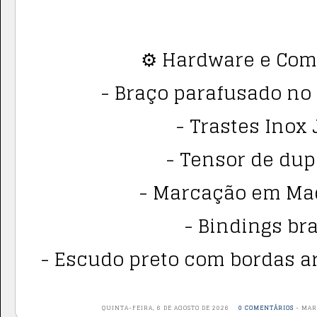
⚙️ Hardware e Co
- Braço parafusado no e
- Trastes Inox 
- Tensor de dup
- Marcação em Mad
- Bindings br
- Escudo preto com bordas a
QUINTA-FEIRA, 6 DE AGOSTO DE 2026
0 COMENTÁRIOS
-
MAR