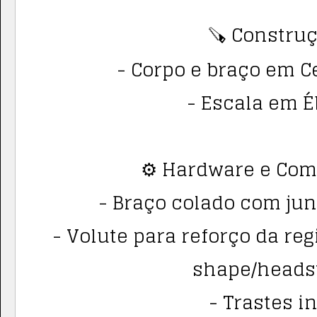
🪚 Construç
- Corpo e braço em C
- Escala em É
⚙️ Hardware e Co
- Braço colado com jun
- Volute para reforço da reg
shape/heads
- Trastes i