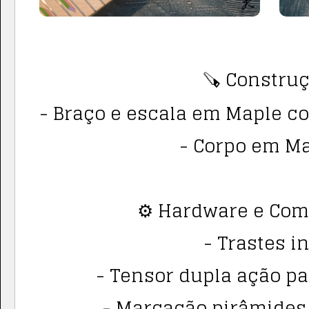
🪚 Construç
- Braço e escala em Maple c
- Corpo em M
⚙️ Hardware e Co
- Trastes i
- Tensor dupla ação par
- Marcação pirâmides