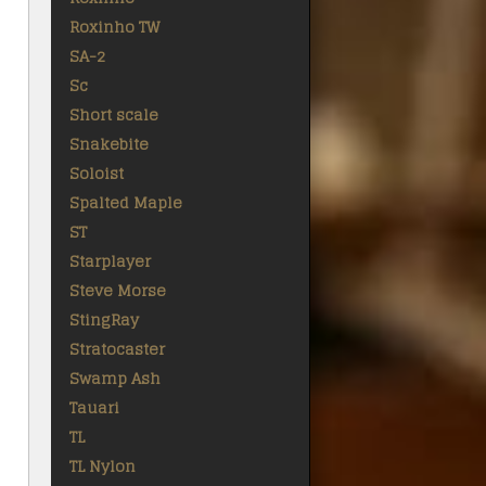
Roxinho TW
SA-2
Sc
Short scale
Snakebite
Soloist
Spalted Maple
ST
Starplayer
Steve Morse
StingRay
Stratocaster
Swamp Ash
Tauari
TL
TL Nylon