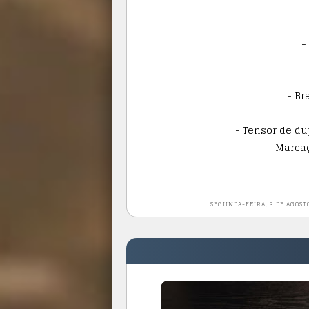
-
- Br
- Tensor de du
- Marca
SEGUNDA-FEIRA, 3 DE AGOST