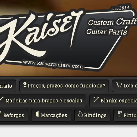
Preços, prazos, como funciona?
Loja 
ntato
Madeiras para braços e escalas
Blanks especia
Reforços
Marcações
Bindings
Pintu