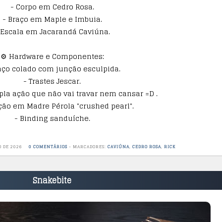
- Corpo em Cedro Rosa.
- Braço em Maple e Imbuia.
 Escala em Jacarandá Caviúna.
⚙️ Hardware e Componentes:
aço colado com junção esculpida.
- Trastes Jescar.
pla ação que não vai travar nem cansar =D .
ção em Madre Pérola "crushed pearl".
- Binding sanduíche.
O DE 2026
0 COMENTÁRIOS
-
MARCADORES:
CAVIÚNA
,
CEDRO ROSA
,
RICK
Snakebite