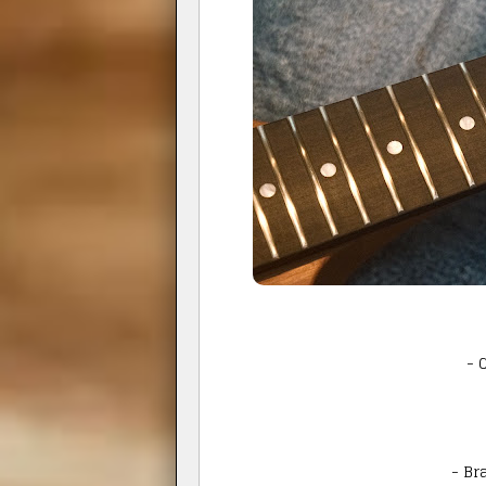
- 
- Br