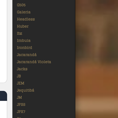
G505
Galeria
Headless
Huber
Ibz
Imbuia
Ironbird
Jacarandá
Jacarandá Violeta
Jacks
JB
JEM
Jequitibá
JM
JPX6
JPX7