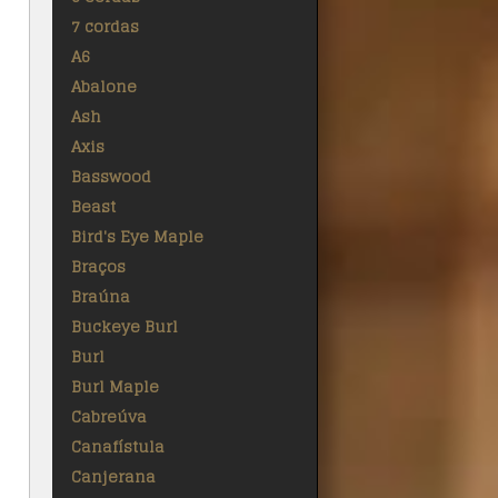
7 cordas
A6
Abalone
Ash
Axis
Basswood
Beast
Bird's Eye Maple
Braços
Braúna
Buckeye Burl
Burl
Burl Maple
Cabreúva
Canafístula
Canjerana