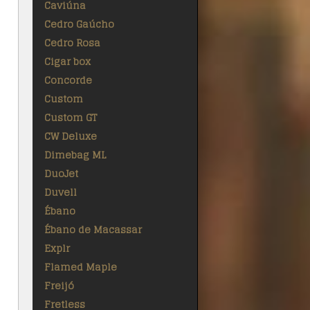
Caviúna
Cedro Gaúcho
Cedro Rosa
Cigar box
Concorde
Custom
Custom GT
CW Deluxe
Dimebag ML
DuoJet
Duvell
Ébano
Ébano de Macassar
Explr
Flamed Maple
Freijó
Fretless