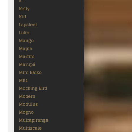
K1
Kelly
Kiri
Lapsteel
Luke
Mango
Maple
Marfim
Marupá
Mini Baixo
MK1
Mocking Bird
Modern
Modulus
Mogno
Muirapiranga
Multiscale