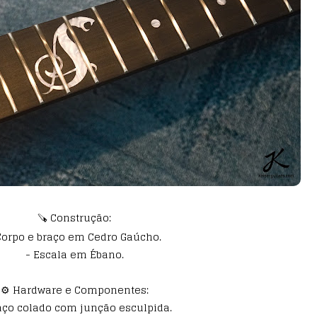
🪚 Construção:
Corpo e braço em Cedro Gaúcho.
- Escala em Ébano.
⚙️ Hardware e Componentes:
aço colado com junção esculpida.