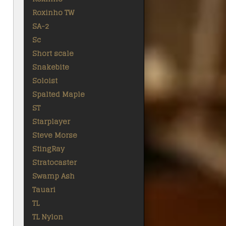
Roxinho TW
SA-2
Sc
Short scale
Snakebite
Soloist
Spalted Maple
ST
Starplayer
Steve Morse
StingRay
Stratocaster
Swamp Ash
Tauari
TL
TL Nylon