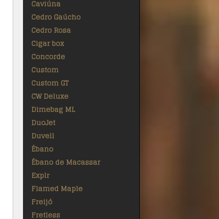
Caviúna
Cedro Gaúcho
Cedro Rosa
Cigar box
Concorde
Custom
Custom GT
CW Deluxe
Dimebag ML
DuoJet
Duvell
Ébano
Ébano de Macassar
Explr
Flamed Maple
Freijó
Fretless