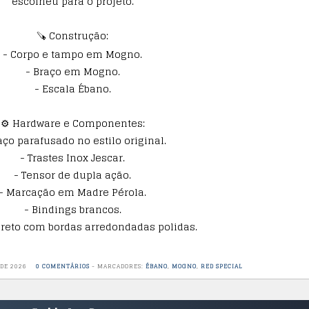
escolheu para o projeto.
🪚 Construção:
- Corpo e tampo em Mogno.
- Braço em Mogno.
- Escala Ébano.
⚙️ Hardware e Componentes:
aço parafusado no estilo original.
- Trastes Inox Jescar.
- Tensor de dupla ação.
- Marcação em Madre Pérola.
- Bindings brancos.
preto com bordas arredondadas polidas.
 DE 2026
0 COMENTÁRIOS
-
MARCADORES:
ÉBANO
,
MOGNO
,
RED SPECIAL