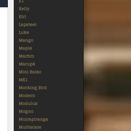
K1
Kelly
Kiri
Lapsteel
Luke
Mango
Maple
Marfim
Marupá
Mini Baixo
MK1
Mocking Bird
Modern
Modulus
Mogno
Muirapiranga
Multiscale