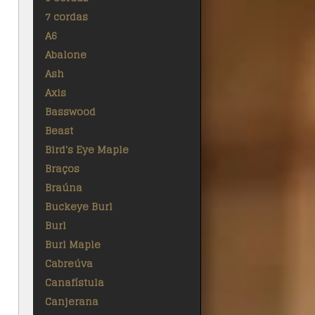
7 cordas
A6
Abalone
Ash
Axis
Basswood
Beast
Bird's Eye Maple
Braços
Braúna
Buckeye Burl
Burl
Burl Maple
Cabreúva
Canafístula
Canjerana