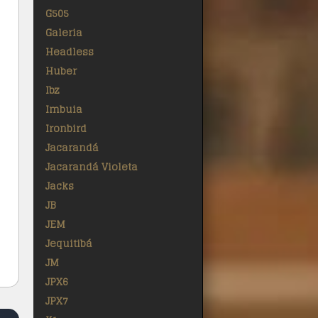
G505
Galeria
Headless
Huber
Ibz
Imbuia
Ironbird
Jacarandá
Jacarandá Violeta
Jacks
JB
JEM
Jequitibá
JM
JPX6
JPX7