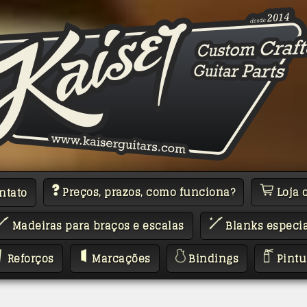
Preços, prazos, como funciona?
Loja 
ntato
Madeiras para braços e escalas
Blanks especia
Reforços
Marcações
Bindings
Pintu