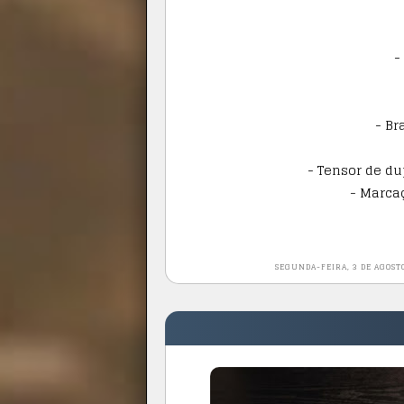
-
- Br
- Tensor de du
- Marca
SEGUNDA-FEIRA, 3 DE AGOST