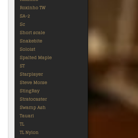
Roxinho TW
SA-2
Sc
Short scale
Snakebite
Soloist
Spalted Maple
ST
Starplayer
Steve Morse
StingRay
Stratocaster
Swamp Ash
Tauari
TL
TL Nylon