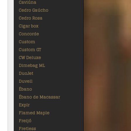
Caviúna
Cedro Gaúcho
Cedro Rosa
Cigar box
Concorde
Custom
Custom GT
CW Deluxe
Dimebag ML
DuoJet
Duvell
Ébano
Ébano de Macassar
Explr
Flamed Maple
Freijó
Fretless