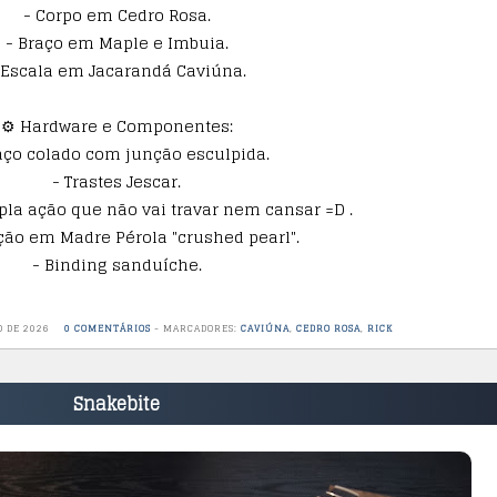
- Corpo em Cedro Rosa.
- Braço em Maple e Imbuia.
 Escala em Jacarandá Caviúna.
⚙️ Hardware e Componentes:
aço colado com junção esculpida.
- Trastes Jescar.
pla ação que não vai travar nem cansar =D .
ção em Madre Pérola "crushed pearl".
- Binding sanduíche.
O DE 2026
0 COMENTÁRIOS
-
MARCADORES:
CAVIÚNA
,
CEDRO ROSA
,
RICK
Snakebite