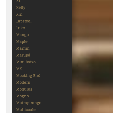
K1
Kelly
Kiri
Lapsteel
Luke
Mango
Maple
Marfim
Marupá
Mini Baixo
MK1
Mocking Bird
Modern
Modulus
Mogno
Muirapiranga
Multiscale