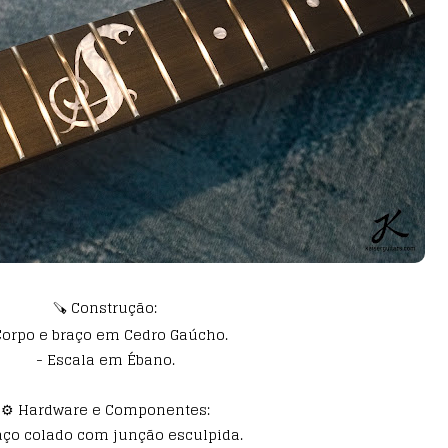
🪚 Construção:
Corpo e braço em Cedro Gaúcho.
- Escala em Ébano.
⚙️ Hardware e Componentes:
aço colado com junção esculpida.