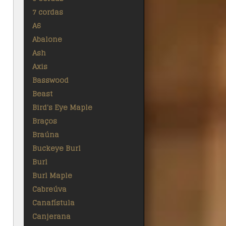
7 cordas
A6
Abalone
Ash
Axis
Basswood
Beast
Bird's Eye Maple
Braços
Braúna
Buckeye Burl
Burl
Burl Maple
Cabreúva
Canafístula
Canjerana