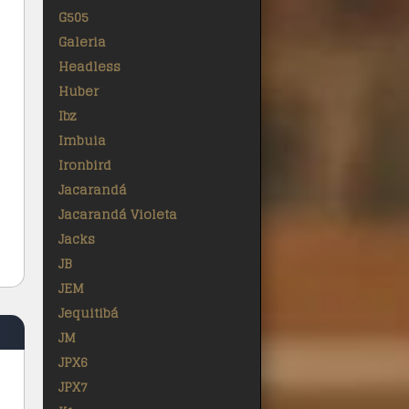
G505
Galeria
Headless
Huber
Ibz
Imbuia
Ironbird
Jacarandá
Jacarandá Violeta
Jacks
JB
JEM
Jequitibá
JM
JPX6
JPX7