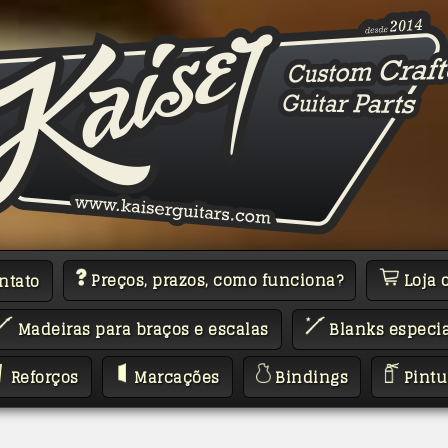
Preços, prazos, como funciona?
Loja 
ntato
Madeiras para braços e escalas
Blanks especia
Reforços
Marcações
Bindings
Pintu