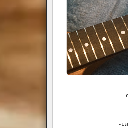
- 
- Br