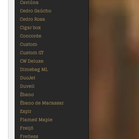
Caviúna
Cedro Gaúcho
Cedro Rosa
Cigar box
Concorde
Custom
Custom GT
CW Deluxe
Dimebag ML
DuoJet
Duvell
Ébano
Ébano de Macassar
Explr
Flamed Maple
Freijó
Fretless