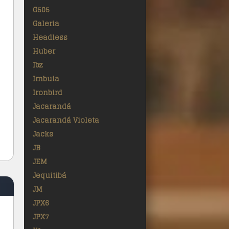
G505
Galeria
Headless
Huber
Ibz
Imbuia
Ironbird
Jacarandá
Jacarandá Violeta
Jacks
JB
JEM
Jequitibá
JM
JPX6
JPX7