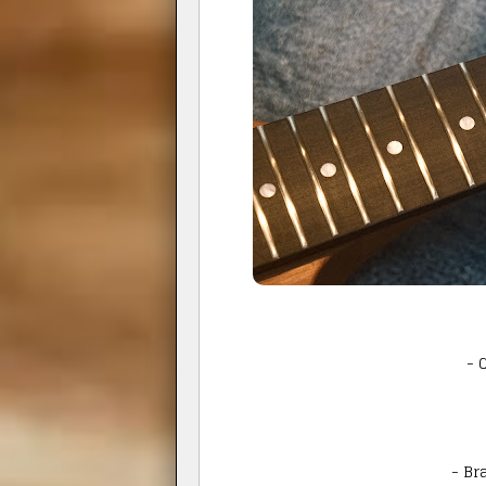
- 
- Br