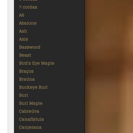
7 cordas
A6
Abalone
Ash
Axis
Basswood
Beast
Bird's Eye Maple
Braços
Braúna
Buckeye Burl
Burl
Burl Maple
Cabreúva
Canafístula
Canjerana