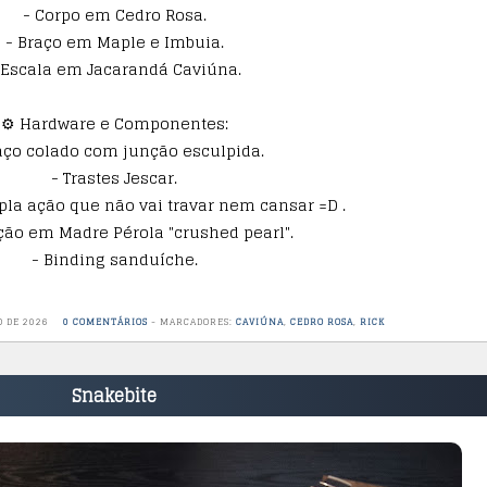
- Corpo em Cedro Rosa.
- Braço em Maple e Imbuia.
 Escala em Jacarandá Caviúna.
⚙️ Hardware e Componentes:
aço colado com junção esculpida.
- Trastes Jescar.
pla ação que não vai travar nem cansar =D .
ção em Madre Pérola "crushed pearl".
- Binding sanduíche.
O DE 2026
0 COMENTÁRIOS
-
MARCADORES:
CAVIÚNA
,
CEDRO ROSA
,
RICK
Snakebite