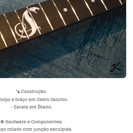
🪚 Construção:
Corpo e braço em Cedro Gaúcho.
- Escala em Ébano.
⚙️ Hardware e Componentes:
aço colado com junção esculpida.