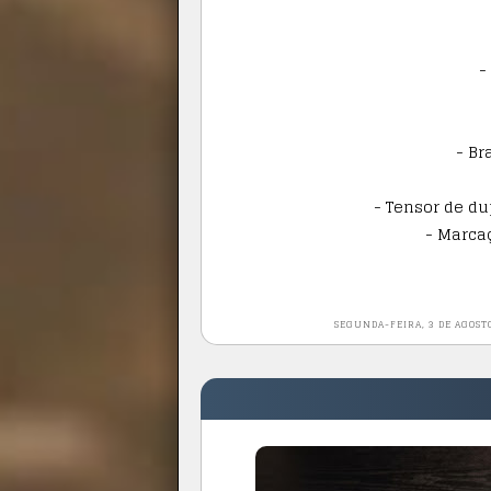
-
- Br
- Tensor de du
- Marca
SEGUNDA-FEIRA, 3 DE AGOST