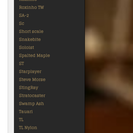
Roxinho TW
SA-2
Sc
Short scale
Snakebite
Soloist
Spalted Maple
ST
Starplayer
Steve Morse
StingRay
Stratocaster
Swamp Ash
Tauari
TL
TL Nylon