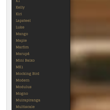
K1
Kelly
Kiri
Lapsteel
Luke
Mango
Maple
Marfim
Marupá
Mini Baixo
MK1
Mocking Bird
Modern
Modulus
Mogno
Muirapiranga
Multiscale