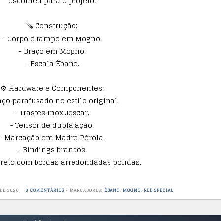
escolheu para o projeto.
🪚 Construção:
- Corpo e tampo em Mogno.
- Braço em Mogno.
- Escala Ébano.
⚙️ Hardware e Componentes:
aço parafusado no estilo original.
- Trastes Inox Jescar.
- Tensor de dupla ação.
- Marcação em Madre Pérola.
- Bindings brancos.
preto com bordas arredondadas polidas.
 DE 2026
0 COMENTÁRIOS
-
MARCADORES:
ÉBANO
,
MOGNO
,
RED SPECIAL