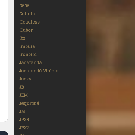
G505
Galeria
Headless
Huber
Ibz
Imbuia
Ironbird
Jacarandá
Jacarandá Violeta
Jacks
JB
JEM
Jequitibá
JM
JPX6
JPX7