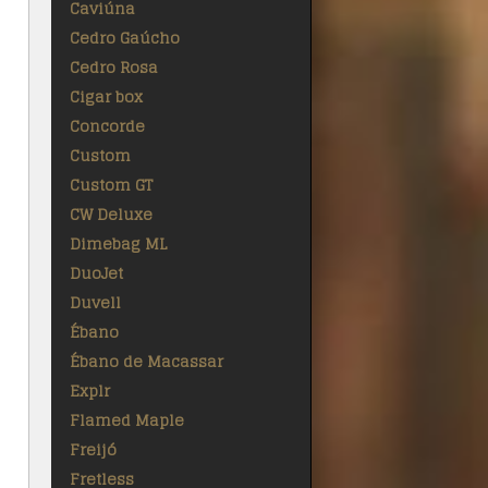
Caviúna
Cedro Gaúcho
Cedro Rosa
Cigar box
Concorde
Custom
Custom GT
CW Deluxe
Dimebag ML
DuoJet
Duvell
Ébano
Ébano de Macassar
Explr
Flamed Maple
Freijó
Fretless