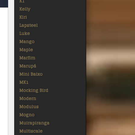
K1
Kelly
Kiri
Lapsteel
Luke
Mango
Maple
Marfim
Marupá
Mini Baixo
MK1
Mocking Bird
Modern
Modulus
Mogno
Muirapiranga
Multiscale