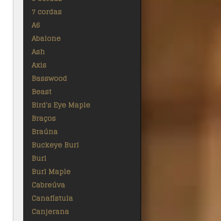
7 cordas
A6
Abalone
Ash
Axis
Basswood
Beast
Bird's Eye Maple
Braços
Braúna
Buckeye Burl
Burl
Burl Maple
Cabreúva
Canafístula
Canjerana