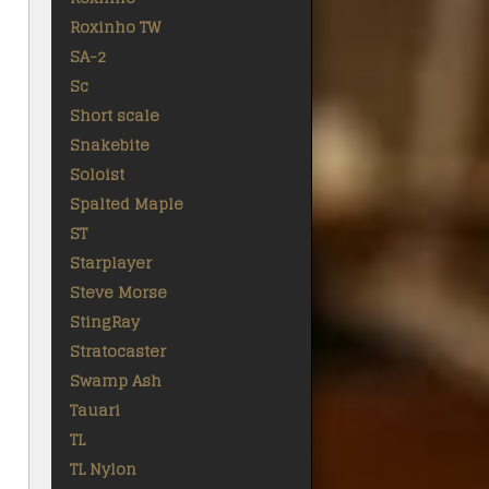
Roxinho TW
SA-2
Sc
Short scale
Snakebite
Soloist
Spalted Maple
ST
Starplayer
Steve Morse
StingRay
Stratocaster
Swamp Ash
Tauari
TL
TL Nylon