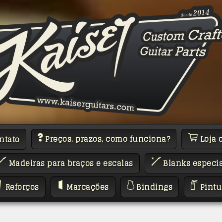
Preços, prazos, como funciona?
Loja 
ntato
Madeiras para braços e escalas
Blanks especia
Reforços
Marcações
Bindings
Pintu