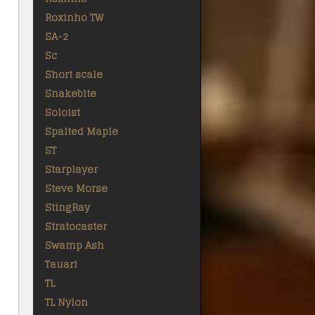
Roxinho TW
SA-2
Sc
Short scale
Snakebite
Soloist
Spalted Maple
ST
Starplayer
Steve Morse
StingRay
Stratocaster
Swamp Ash
Tauari
TL
TL Nylon