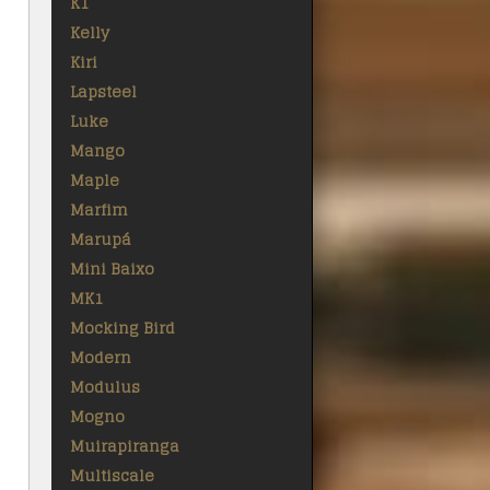
K1
Kelly
Kiri
Lapsteel
Luke
Mango
Maple
Marfim
Marupá
Mini Baixo
MK1
Mocking Bird
Modern
Modulus
Mogno
Muirapiranga
Multiscale