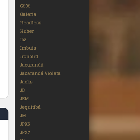
G505
Galeria
Headless
Huber
Ibz
Imbuia
Ironbird
Jacarandá
Jacarandá Violeta
Jacks
JB
JEM
Jequitibá
JM
JPX6
JPX7