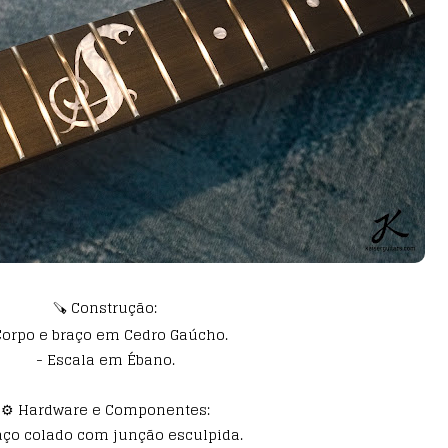
🪚 Construção:
Corpo e braço em Cedro Gaúcho.
- Escala em Ébano.
⚙️ Hardware e Componentes:
aço colado com junção esculpida.