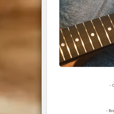
- 
- Br