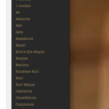
7 cordas
A6
Abalone
Ash
Axis
Basswood
Beast
Bird's Eye Maple
Braços
Braúna
Buckeye Burl
Burl
Burl Maple
Cabreúva
Canafístula
Canjerana