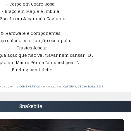
- Corpo em Cedro Rosa.
- Braço em Maple e Imbuia.
 Escala em Jacarandá Caviúna.
⚙️ Hardware e Componentes:
aço colado com junção esculpida.
- Trastes Jescar.
pla ação que não vai travar nem cansar =D .
ção em Madre Pérola "crushed pearl".
- Binding sanduíche.
O DE 2026
0 COMENTÁRIOS
-
MARCADORES:
CAVIÚNA
,
CEDRO ROSA
,
RICK
Snakebite