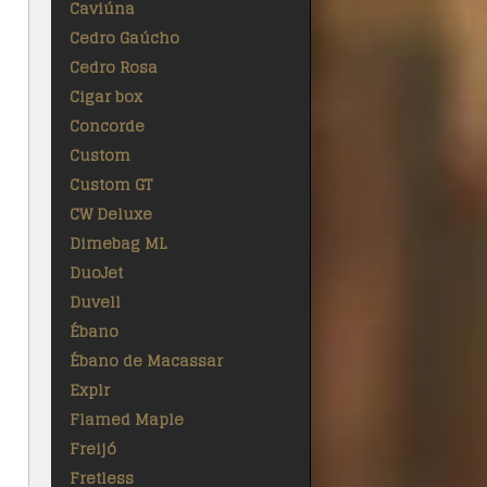
Caviúna
Cedro Gaúcho
Cedro Rosa
Cigar box
Concorde
Custom
Custom GT
CW Deluxe
Dimebag ML
DuoJet
Duvell
Ébano
Ébano de Macassar
Explr
Flamed Maple
Freijó
Fretless