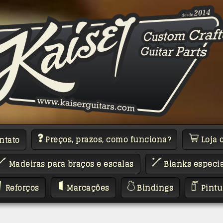
Preços, prazos, como funciona?
Loja 
ntato
Madeiras para braços e escalas
Blanks especia
Reforços
Marcações
Bindings
Pintu